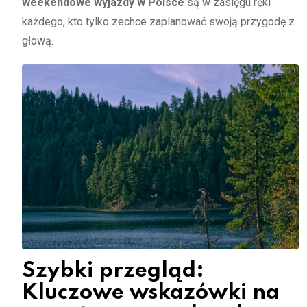
weekendowe wyjazdy w Polsce
są w zasięgu ręki
każdego, kto tylko zechce zaplanować swoją przygodę z
głową.
Szybki przegląd:
Kluczowe wskazówki na