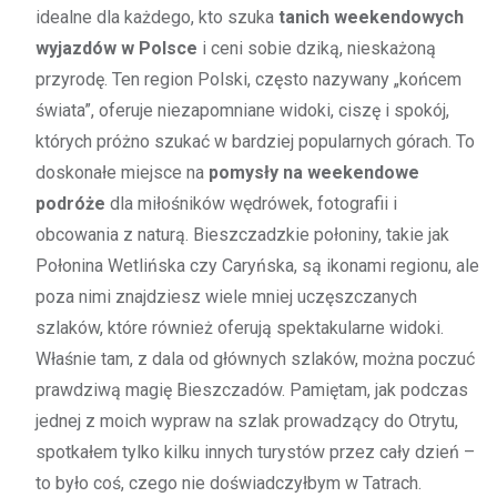
idealne dla każdego, kto szuka
tanich weekendowych
wyjazdów w Polsce
i ceni sobie dziką, nieskażoną
przyrodę. Ten region Polski, często nazywany „końcem
świata”, oferuje niezapomniane widoki, ciszę i spokój,
których próżno szukać w bardziej popularnych górach. To
doskonałe miejsce na
pomysły na weekendowe
podróże
dla miłośników wędrówek, fotografii i
obcowania z naturą. Bieszczadzkie połoniny, takie jak
Połonina Wetlińska czy Caryńska, są ikonami regionu, ale
poza nimi znajdziesz wiele mniej uczęszczanych
szlaków, które również oferują spektakularne widoki.
Właśnie tam, z dala od głównych szlaków, można poczuć
prawdziwą magię Bieszczadów. Pamiętam, jak podczas
jednej z moich wypraw na szlak prowadzący do Otrytu,
spotkałem tylko kilku innych turystów przez cały dzień –
to było coś, czego nie doświadczyłbym w Tatrach.