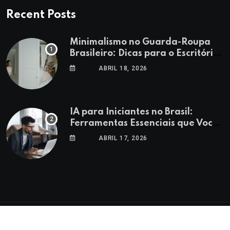
Recent Posts
Minimalismo no Guarda-Roupa
Brasileiro: Dicas para o Escritório
e Lazer
ABRIL 18, 2026
IA para Iniciantes no Brasil:
Ferramentas Essenciais que Você
Precisa Conhecer
ABRIL 17, 2026
© 2025 GoTrendlin. All Rights Reserved.